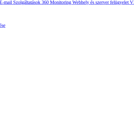
E-mail Szolgáltatások
360 Monitoring
Webhely és szerver felügyelet
V
ése