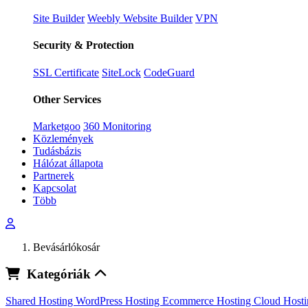
Site Builder
Weebly Website Builder
VPN
Security & Protection
SSL Certificate
SiteLock
CodeGuard
Other Services
Marketgoo
360 Monitoring
Közlemények
Tudásbázis
Hálózat állapota
Partnerek
Kapcsolat
Több
Bevásárlókosár
Kategóriák
Shared Hosting
WordPress Hosting
Ecommerce Hosting
Cloud Host