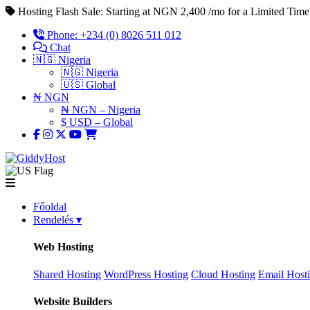
Hosting Flash Sale: Starting at NGN 2,400 /mo for a Limited Time
Phone: +234 (0) 8026 511 012
Chat
🇳🇬 Nigeria
🇳🇬 Nigeria
🇺🇸 Global
₦ NGN
₦ NGN – Nigeria
$ USD – Global
Főoldal
Rendelés
▾
Web Hosting
Shared Hosting
WordPress Hosting
Cloud Hosting
Email Host
Website Builders